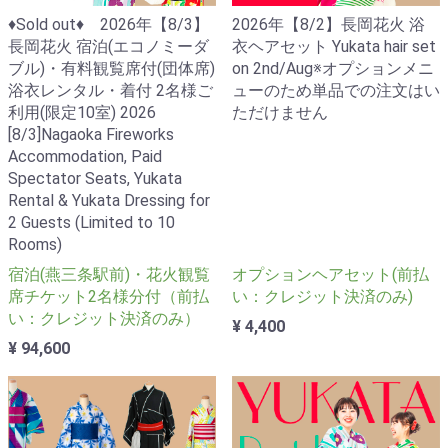
♦Sold out♦ 2026年【8/3】
2026年【8/2】長岡花火 浴
長岡花火 宿泊(エコノミーダ
衣ヘアセット Yukata hair set
ブル)・有料観覧席付(団体席)
on 2nd/Aug※オプションメニ
浴衣レンタル・着付 2名様ご
ューのため単品での注文はい
利用(限定10室) 2026
ただけません
[8/3]Nagaoka Fireworks
Accommodation, Paid
Spectator Seats, Yukata
Rental & Yukata Dressing for
2 Guests (Limited to 10
Rooms)
宿泊(燕三条駅前)・花火観覧
オプションヘアセット(前払
席チケット2名様分付（前払
い：クレジット決済のみ)
い：クレジット決済のみ）
¥ 4,400
¥ 94,600