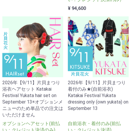
¥ 94,600
2026年【9/11】片貝まつり
2026年【9/11】片貝まつり
浴衣ヘアセット Katakai
着付のみ★(自前浴衣)
Festival Yukata hair set on
Katakai Festival Yukata
September 13※オプションメ
dressing only (own yukata) on
ニューのため単品での注文は
September 13
いただけません
オプションヘアセット(前払
自前浴衣・着付のみ(前払
い：クレジット決済のみ)
い：クレジット決済)