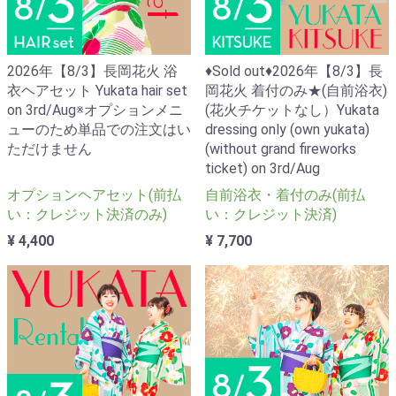
2026年【8/3】長岡花火 浴
♦Sold out♦2026年【8/3】長
衣ヘアセット Yukata hair set
岡花火 着付のみ★(自前浴衣)
on 3rd/Aug※オプションメニ
(花火チケットなし）Yukata
ューのため単品での注文はい
dressing only (own yukata)
ただけません
(without grand fireworks
ticket) on 3rd/Aug
オプションヘアセット(前払
自前浴衣・着付のみ(前払
い：クレジット決済のみ)
い：クレジット決済)
¥ 4,400
¥ 7,700