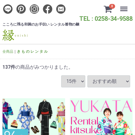
Menu
0
TEL : 0258-34-9588
こころに
る
のお
い レンタル
の
残
和装
手伝
着物
縁
全商品
き も の レ ン タ ル
137
件
の商品がみつかりました。