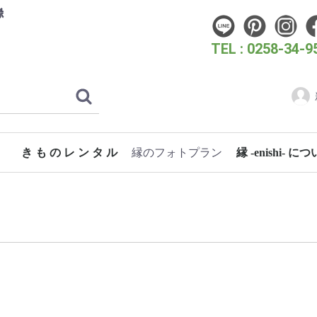
縁
TEL : 0258-34-9
き も の レ ン タ ル
縁のフォトプラン
縁 -enishi- に
フォトウェディングプラン
こどものためのフォトプラン
成人式・卒業式フォトプラン
女性のためのフォトプラン
スタン
時代き
クリエ
洋装フ
振袖 (成人式・お呼ばれ)
振袖（花嫁）
卒業式袴
訪問着・付下げ
七五三
浴衣
蘭
桜
梅
3歳 女の子着物
長岡大花火大会
片貝まつり
浴衣 女性
浴衣 男性
ぎおん柏崎まつり海の大花火大会