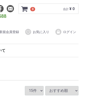
¥ 0
0
合計
588
新規会員登録
お気に入り
ログイン
ついて
ダードプラン
もの写真婚
イティブプラン
ォトウェディング