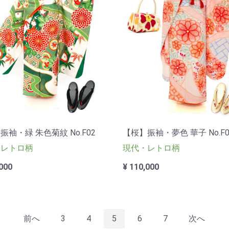
振袖・緑 朱色菊紋 No.F02
【桜】振袖・夢色 華子 No.F0
・レトロ柄
現代・レトロ柄
000
¥ 110,000
前へ
3
4
5
6
7
次へ