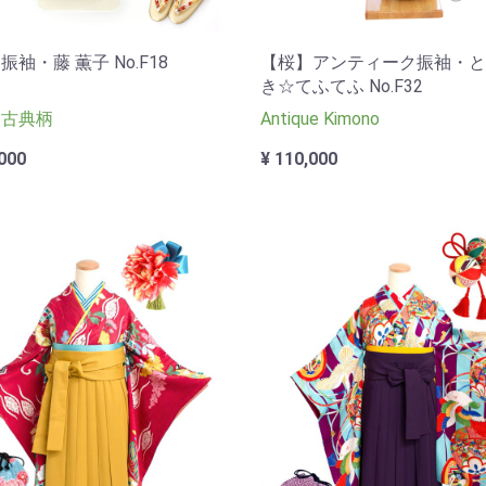
振袖・藤 薫子 No.F18
【桜】アンティーク振袖・と
き☆てふてふ No.F32
 古典柄
Antique Kimono
000
¥ 110,000