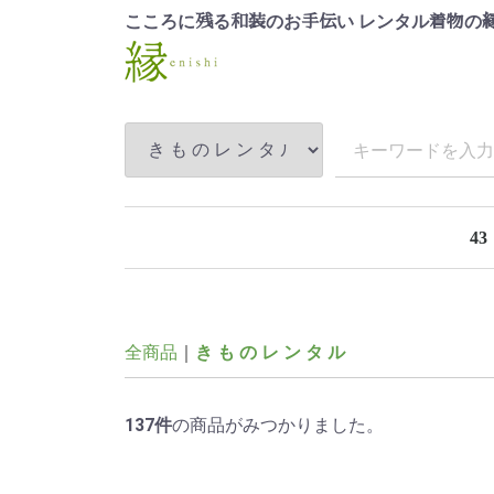
こころに
る
のお
い レンタル
の
残
和装
手伝
着物
43
全商品
き も の レ ン タ ル
137
件
の商品がみつかりました。