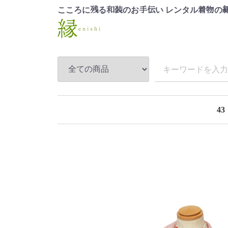
こころに
る
のお
い レンタル
の
残
和装
手伝
着物
43