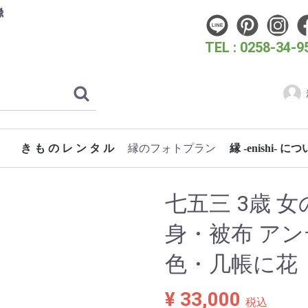
縁
TEL : 0258-34-9
き も の レ ン タ ル
縁のフォトプラン
縁 -enishi- に
フォトウェディングプラン
こどものためのフォトプラン
成人式・卒業式フォトプラン
女性のためのフォトプラン
スタン
時代き
クリエ
洋装フ
振袖 (成人式・お呼ばれ)
振袖（花嫁）
卒業式袴
訪問着・付下げ
七五三
浴衣
蘭
桜
梅
3歳 女の子着物
長岡大花火大会
片貝まつり
浴衣 女性
浴衣 男性
ぎおん柏崎まつり海の大花火大会
七五三 3歳 
身・被布 アンテ
色・几帳に花
¥ 33,000
税込