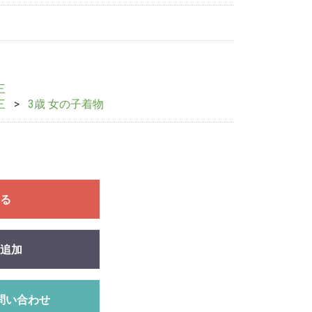
三
三
3歳 女の子着物
る
追加
問い合わせ