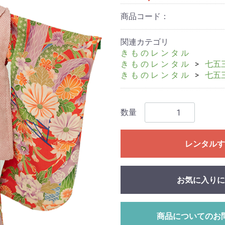
商品コード：
関連カテゴリ
き も の レ ン タ ル
き も の レ ン タ ル
七五
き も の レ ン タ ル
七五
数量
レンタルす
お気に入りに
商品についてのお