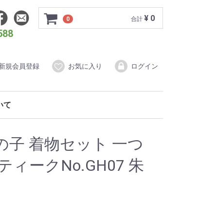
¥ 0
0
合計
588
新規会員登録
お気に入り
ログイン
ついて
ダードプラン
もの写真婚
イティブプラン
ォトウェディング
女の子 着物セット 一つ
ィークNo.GH07 朱