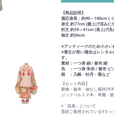
【商品説明】
適応身長：約90～100cmく
身丈 約77cm (腰上げ済みに
裄丈 約39～41cm (肩上げ
袖丈 約56cm
※アンティークのため小さい
※着丈が長い場合はレンタル
す。
素材：一つ身 絹 / 被布 絹
色 ：一つ身 朱赤 / 被布 ピ
柄 ：几帳・牡丹・菊など
【セット内容】
着物・被布・袖なし襦袢(半
ジックベルト２本・草履・髪
※「肌着」について
普段ご着用されているVネッ