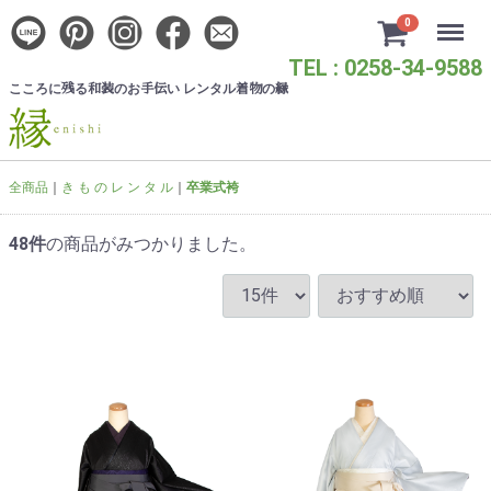
Menu
0
TEL : 0258-34-9588
こころに
る
のお
い レンタル
の
残
和装
手伝
着物
縁
全商品
き も の レ ン タ ル
卒業式袴
48
件
の商品がみつかりました。