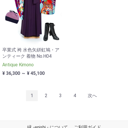
卒業式 袴 水色矢絣虹鳩・ア
ンティーク 着物 No.H04
Antique Kimono
¥ 36,300 ～ ¥ 45,100
1
2
3
4
次へ
縁 -enishi - について
ご利用ガイド