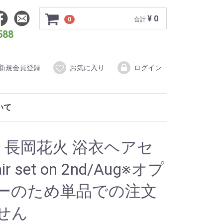
¥ 0
0
合計
588
新規会員登録
お気に入り
ログイン
ついて
ダードプラン
もの写真婚
イティブプラン
ォトウェディング
2】長岡花火 浴衣ヘアセ
ir set on 2nd/Aug※オプ
ーのため単品での注文
せん