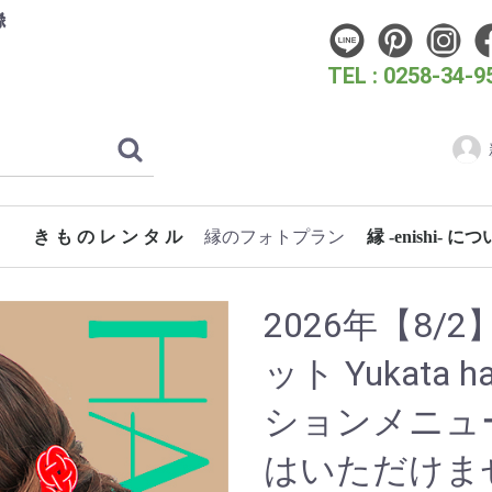
縁
TEL : 0258-34-9
き も の レ ン タ ル
縁のフォトプラン
縁 -enishi- に
フォトウェディングプラン
こどものためのフォトプラン
成人式・卒業式フォトプラン
女性のためのフォトプラン
スタン
時代き
クリエ
洋装フ
振袖 (成人式・お呼ばれ)
振袖（花嫁）
卒業式袴
訪問着・付下げ
七五三
浴衣
蘭
桜
梅
3歳 女の子着物
長岡大花火大会
片貝まつり
浴衣 女性
浴衣 男性
ぎおん柏崎まつり海の大花火大会
2026年【8/
ット Yukata ha
ションメニュ
はいただけま