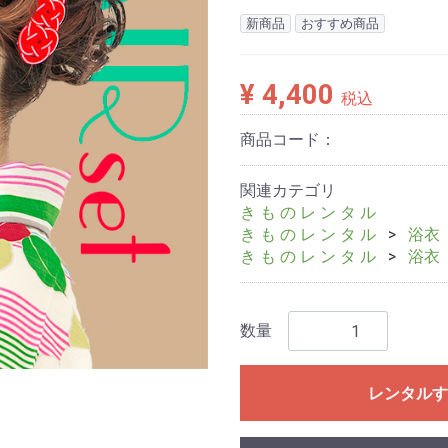
新商品
おすすめ商品
¥ 4,400
税込
商品コード：
関連カテゴリ
き も の レ ン タ ル
き も の レ ン タ ル
浴衣
き も の レ ン タ ル
浴衣
数量
レンタルす