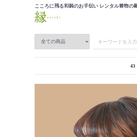
こころに
る
のお
い レンタル
の
残
和装
手伝
着物
43