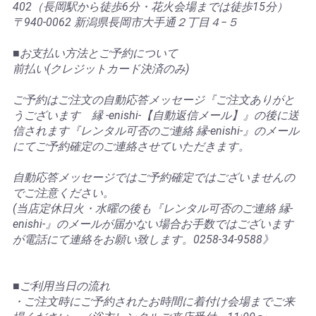
402（長岡駅から徒歩6分・花火会場までは徒歩15分）
〒940-0062 新潟県長岡市大手通２丁目４−５
■お支払い方法とご予約について
前払い(クレジットカード決済のみ)
ご予約はご注文の自動応答メッセージ『ご注文ありがと
うございます 縁 -enishi-【自動返信メール】』の後に送
信されます『レンタル可否のご連絡 縁-enishi-』のメール
にてご予約確定のご連絡させていただきます。
自動応答メッセージではご予約確定ではございませんの
でご注意ください。
(当店定休日火・水曜の後も『レンタル可否のご連絡 縁-
enishi-』のメールが届かない場合お手数ではございます
が電話にて連絡をお願い致します。0258-34-9588》
■ご利用当日の流れ
・ご注文時にご予約されたお時間に着付け会場までご来