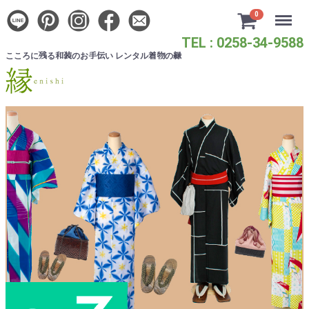
Menu
0
TEL : 0258-34-9588
こころに
る
のお
い レンタル
の
残
和装
手伝
着物
縁