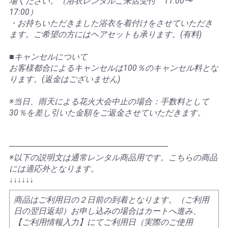
場ください。（浴衣レンタルご来店受付 11:00〜
17:00）
・お持ちいただきました浴衣を着付けをさせていただき
ます。ご希望の方にはヘアセットも承ります。(有料)
■キャンセルについて
お客様都合によるキャンセルは100％のキャンセル料とな
ります。(返金はございません)
※当日、雨天による花火大会中止の場合：手数料として
30％を差し引いた金額をご返金させていただきます。
------------------------------------------------------------------------------
※以下の説明文は通常レンタル商品用です。こちらの商品
には適応外となります。
↓↓↓↓↓↓
商品はご利用日の２日前の到着となります。（ご利用
日の翌日返却）お申し込みの場合はカートへ進み、
【ご利用情報入力】にてご利用日（実際のご使用