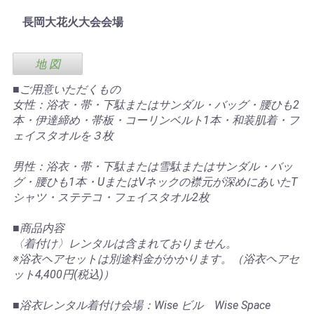
長岡大花火大会会場
地 図
■ご用意いただくもの
女性：浴衣・帯・下駄またはサンダル・バッグ・腰ひも2
本・伊達締め・帯板・コーリンベルト1本・和装肌着・フ
ェイスタオルを３枚
男性：浴衣・帯・下駄または雪駄またはサンダル・バッ
グ・腰ひも1本・UまたはVネックの襟元が深めにあいたT
シャツ・ステテコ・フェイスタオル2枚
■商品内容
〈着付け〉レンタルは含まれておりません。
※浴衣ヘアセットは別途料金がかかります。（浴衣ヘアセ
ット4,400円(税込)）
■浴衣レンタル着付け会場：Wise ビル Wise Space