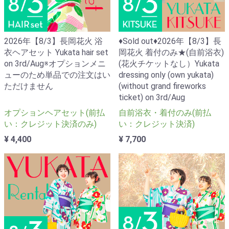
2026年【8/3】長岡花火 浴
♦Sold out♦2026年【8/3】長
衣ヘアセット Yukata hair set
岡花火 着付のみ★(自前浴衣)
on 3rd/Aug※オプションメニ
(花火チケットなし）Yukata
ューのため単品での注文はい
dressing only (own yukata)
ただけません
(without grand fireworks
ticket) on 3rd/Aug
オプションヘアセット(前払
自前浴衣・着付のみ(前払
い：クレジット決済のみ)
い：クレジット決済)
¥ 4,400
¥ 7,700