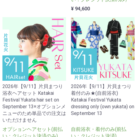
¥ 94,600
2026年【9/11】片貝まつり
2026年【9/11】片貝まつり
浴衣ヘアセット Katakai
着付のみ★(自前浴衣)
Festival Yukata hair set on
Katakai Festival Yukata
September 13※オプションメ
dressing only (own yukata) on
ニューのため単品での注文は
September 13
いただけません
オプションヘアセット(前払
自前浴衣・着付のみ(前払
い：クレジット決済のみ)
い：クレジット決済)