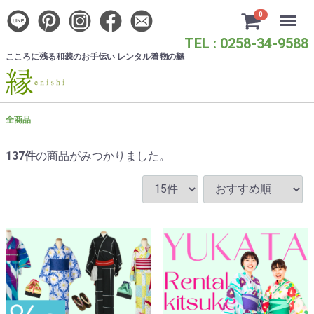
Menu
0
TEL : 0258-34-9588
こころに
る
のお
い レンタル
の
残
和装
手伝
着物
縁
全商品
137
件
の商品がみつかりました。