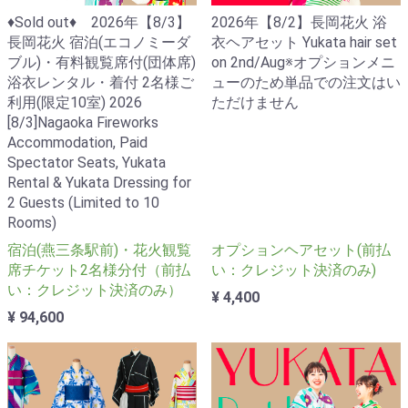
♦Sold out♦ 2026年【8/3】
2026年【8/2】長岡花火 浴
長岡花火 宿泊(エコノミーダ
衣ヘアセット Yukata hair set
ブル)・有料観覧席付(団体席)
on 2nd/Aug※オプションメニ
浴衣レンタル・着付 2名様ご
ューのため単品での注文はい
利用(限定10室) 2026
ただけません
[8/3]Nagaoka Fireworks
Accommodation, Paid
Spectator Seats, Yukata
Rental & Yukata Dressing for
2 Guests (Limited to 10
Rooms)
宿泊(燕三条駅前)・花火観覧
オプションヘアセット(前払
席チケット2名様分付（前払
い：クレジット決済のみ)
い：クレジット決済のみ）
¥ 4,400
¥ 94,600