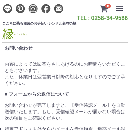
Menu
0
TEL : 0258-34-9588
こころに
る
のお
い レンタル
の
残
和装
手伝
着物
縁
お問い合わせ
内容によっては回答をさしあげるのにお時間をいただくこ
ともございます。
また、休業日は翌営業日以降の対応となりますのでご了承
ください。
■ フォームからの返信について
お問い合わせが完了しますと、【受信確認メール】を自動
送信いたします。もし、受信確認メールが届かない場合は
次の項目をご確認ください。
特定アドレス以外からのメールを受信拒否、迷惑メール設