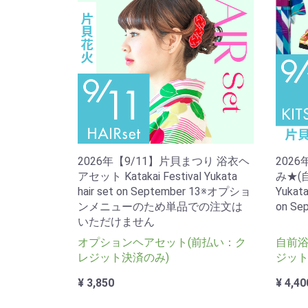
2026年【9/11】片貝まつり 浴衣ヘ
202
アセット Katakai Festival Yukata
み★(自前
hair set on September 13※オプショ
Yukata
ンメニューのため単品での注文は
on Se
いただけません
オプションヘアセット(前払い：ク
自前浴
レジット決済のみ)
ジット
¥ 3,850
¥ 4,40