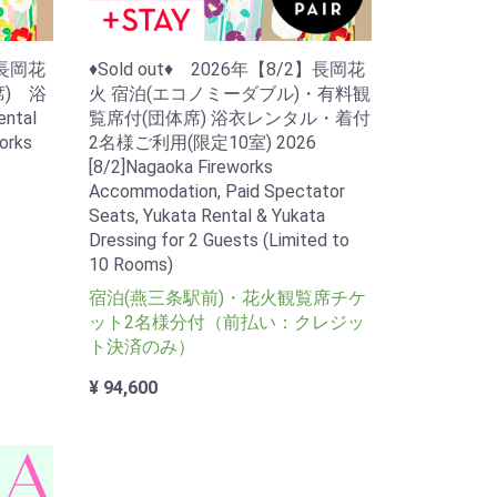
】長岡花
♦Sold out♦ 2026年【8/2】長岡花
) 浴
火 宿泊(エコノミーダブル)・有料観
ntal
覧席付(団体席) 浴衣レンタル・着付
orks
2名様ご利用(限定10室) 2026
[8/2]Nagaoka Fireworks
Accommodation, Paid Spectator
Seats, Yukata Rental & Yukata
Dressing for 2 Guests (Limited to
10 Rooms)
宿泊(燕三条駅前)・花火観覧席チケ
ット2名様分付（前払い：クレジッ
ト決済のみ）
¥ 94,600