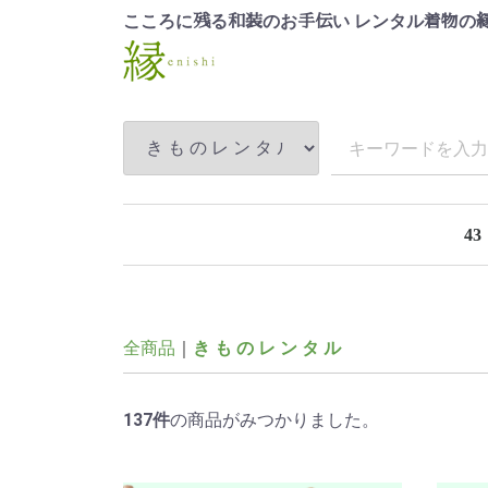
こころに
る
のお
い レンタル
の
残
和装
手伝
着物
43
全商品
き も の レ ン タ ル
137
件
の商品がみつかりました。