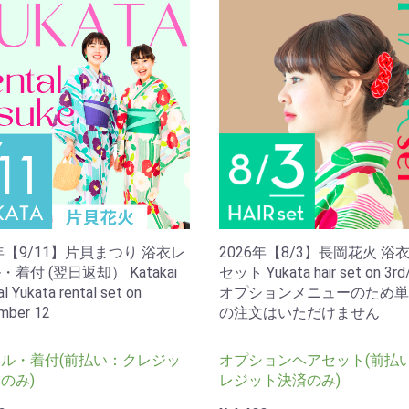
6年【9/11】片貝まつり 浴衣レ
2026年【8/3】長岡花火 浴
着付 (翌日返却） Katakai
セット Yukata hair set on 3rd
al Yukata rental set on
オプションメニューのため単
mber 12
の注文はいただけません
ル・着付(前払い：クレジッ
オプションヘアセット(前払
のみ)
レジット決済のみ)