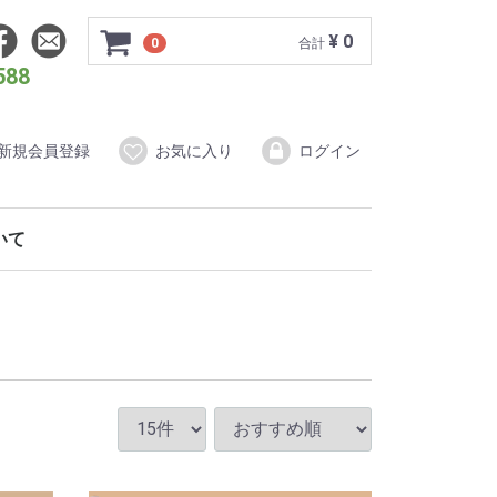
¥ 0
0
合計
588
新規会員登録
お気に入り
ログイン
ついて
ダードプラン
もの写真婚
イティブプラン
ォトウェディング