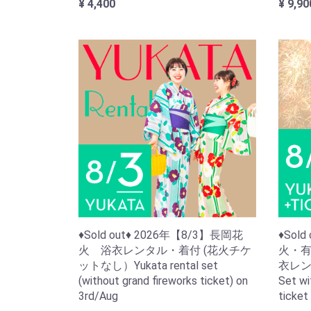
¥ 4,400
¥ 9,90
♦Sold out♦ 2026年【8/3】長岡花
♦Sol
火 浴衣レンタル・着付 (花火チケ
火・有
ットなし）Yukata rental set
衣レンタ
(without grand fireworks ticket) on
Set wi
3rd/Aug
ticket