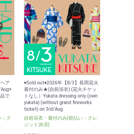
衣ヘア
♦Sold out♦2026年【8/3】長岡花火
/Aug※
着付のみ★(自前浴衣) (花火チケッ
品で
トなし）Yukata dressing only (own
yukata) (without grand fireworks
ticket) on 3rd/Aug
い：ク
自前浴衣・着付のみ(前払い：クレ
ジット決済)