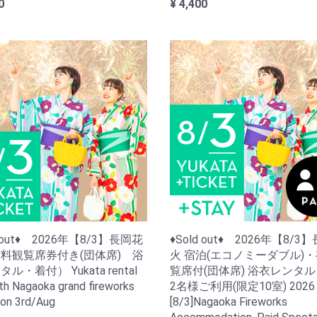
0
¥ 4,400
d out♦ 2026年【8/3】長岡花
♦Sold out♦ 2026年【8/3
料観覧席券付き(団体席) 浴
火 宿泊(エコノミーダブル)
ル・着付） Yukata rental
覧席付(団体席) 浴衣レンタ
th Nagaoka grand fireworks
2名様ご利用(限定10室) 2026
 on 3rd/Aug
[8/3]Nagaoka Fireworks