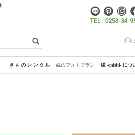
縁
TEL : 0258-34-9
き も の レ ン タ ル
縁のフォトプラン
縁 -enishi- に
フォトウェディングプラン
こどものためのフォトプラン
成人式・卒業式フォトプラン
女性のためのフォトプラン
スタン
時代き
クリエ
洋装フ
振袖 (成人式・お呼ばれ)
振袖（花嫁）
卒業式袴
訪問着・付下げ
七五三
浴衣
蘭
桜
梅
3歳 女の子着物
長岡大花火大会
片貝まつり
浴衣 女性
浴衣 男性
ぎおん柏崎まつり海の大花火大会