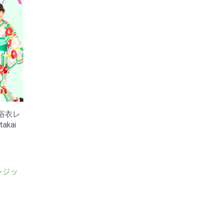
 浴衣レ
kai
レジッ