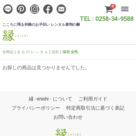
Menu
0
TEL : 0258-34-9588
こころに
る
のお
い レンタル
の
残
和装
手伝
着物
縁
全商品
き も の レ ン タ ル
浴衣
浴衣 女性
お探しの商品は見つかりませんでした。
縁 -enishi - について
ご利用ガイド
プライバシーポリシー
特定商取引法に基づく表記
お問い合わせ