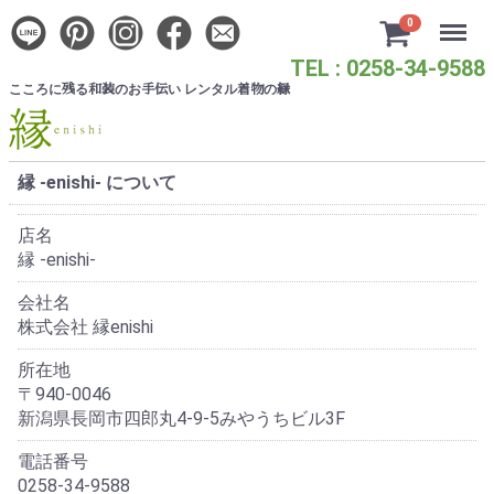
Menu
0
TEL : 0258-34-9588
こころに
る
のお
い レンタル
の
残
和装
手伝
着物
縁
縁 -enishi- について
店名
縁 -enishi-
会社名
株式会社 縁enishi
所在地
〒940-0046
新潟県長岡市四郎丸4-9-5みやうちビル3F
電話番号
0258-34-9588