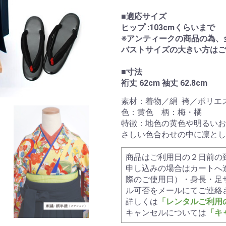
■適応サイズ
ヒップ :103cmくらいまで
※アンティークの商品の為、
バストサイズの大きい方は
■寸法
裄丈 62cm 袖丈 62.8cm
素材：着物／絹 袴／ポリエ
色：黄色 柄：梅・橘
特徴：地色の黄色や明るいお
さしい色合わせの中に凛とし
商品はご利用日の２日前の
申し込みの場合はカートへ
際のご使用日）・身長・足
ル可否をメールにてご連絡
詳しくは
「レンタルご利用
キャンセルについては
「キ