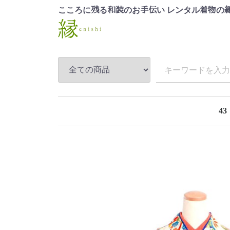
こころに
る
のお
い レンタル
の
残
和装
手伝
着物
43