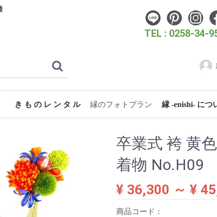
縁
TEL : 0258-34-9
き も の レ ン タ ル
縁のフォトプラン
縁 -enishi- に
フォトウェディングプラン
こどものためのフォトプラン
成人式・卒業式フォトプラン
女性のためのフォトプラン
スタン
時代き
クリエ
洋装フ
振袖 (成人式・お呼ばれ)
振袖（花嫁）
卒業式袴
訪問着・付下げ
七五三
浴衣
蘭
桜
梅
3歳 女の子着物
長岡大花火大会
片貝まつり
浴衣 女性
浴衣 男性
ぎおん柏崎まつり海の大花火大会
卒業式 袴 
着物 No.H09
¥ 36,300 ～ ¥ 45
商品コード：