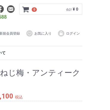
¥ 0
0
合計
588
新規会員登録
お気に入り
ログイン
ついて
ダードプラン
もの写真婚
イティブプラン
ォトウェディング
黄色ねじ梅・アンティーク
,100
税込