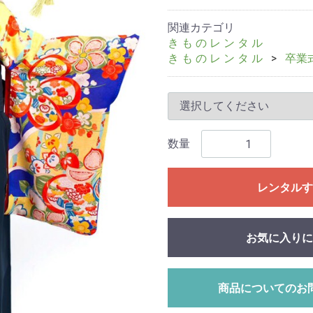
関連カテゴリ
き も の レ ン タ ル
き も の レ ン タ ル
卒業
数量
レンタルす
お気に入りに
商品についてのお