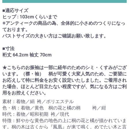
■適応サイズ
ヒップ : 103cmくらいまで
※アンティークの商品の為、全体的に小さめのつくりになっ
ております。
バストサイズの大きい方はご確認お願い致します。
■寸法
裄丈 64.2cm 袖丈 70cm
★こちらのお振袖は一部に経年のためのシミ・くすみがござ
います。（襟・袖） 柄が可愛く大変人気のため、ご要望に
お応えして特に料金をお安く設定いたしました。ご着用され
た場合、ほとんど目立たない程度ですが、気になる方はご利
用をお控えください。
素材：着物／絹 袴／ポリエステル
色・柄：着物／黄色 桐の花と橘の柄 袴／紺
時代：着物／昭和初期 袴／現代
特徴：鮮やかな黄色の地色の上に桐の花と橘が描かれていま
す。桐の木は古くから『鳳凰』が来て鳴く、めでたい木と言