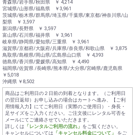
青森県/岩手県/秋田県 ￥ 4,214
宮城県/山形県/福島県 ￥3,961
茨城県/栃木県/群馬県/埼玉県/千葉県/東京都/神奈川県/山
梨県 ￥ 3,597
新潟県/長野県 ￥ 3,597
富山県/石川県/福井県 ￥ 3,961
岐阜県/静岡県/愛知県/三重県 ￥ 3,961
滋賀県/京都府/大阪府/兵庫県/奈良県/和歌山県 ￥ 3,875
鳥取県/島根県/岡山県/広島県山口県 ￥ 4,393
徳島県/香川県/愛媛県/高知県 ￥ 4,490
福岡県/佐賀県 /長崎県/熊本県/大分県/宮崎県/鹿児島県
￥5,018
沖縄県 ￥8,502
商品はご利用日の２日前の到着となります。（ご利用日
の翌日返却）お申し込みの場合はカートへ進み、【ご利
用情報入力】にてご利用日（実際のご使用日）・身長・
足サイズをご入力ください。ご注文後にレンタル可否を
メールにてご連絡させていただきます。
詳しくは
「レンタルご利用の流れ」
をご覧ください。
キャンセルについては
「キャンセル料金について」
をご