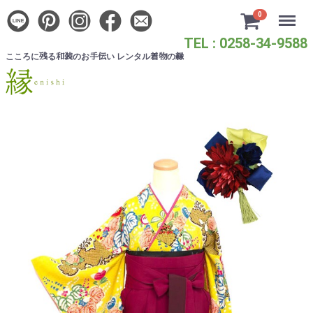
Menu
0
TEL : 0258-34-9588
こころに
る
のお
い レンタル
の
残
和装
手伝
着物
縁