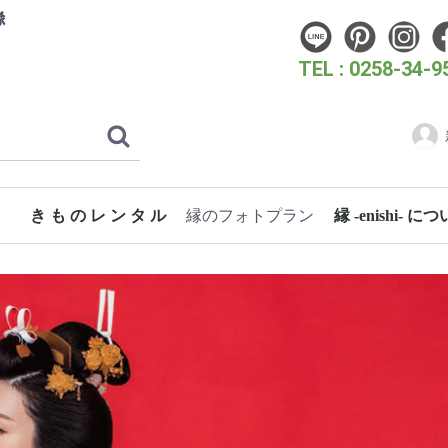
縁
TEL : 0258-34-9
き も の レ ン タ ル
縁のフォトプラン
縁 -enishi- に
フォトウェディングプラン
こどものためのフォトプラン
成人式・卒業式フォトプラン
女性のためのフォトプラン
スタン
時代き
クリエ
洋装フ
振袖 (成人式・お呼ばれ)
振袖（花嫁）
卒業式袴
訪問着・付下げ
七五三
浴衣
蘭
桜
梅
3歳 女の子着物
長岡大花火大会
片貝まつり
浴衣 女性
浴衣 男性
ぎおん柏崎まつり海の大花火大会