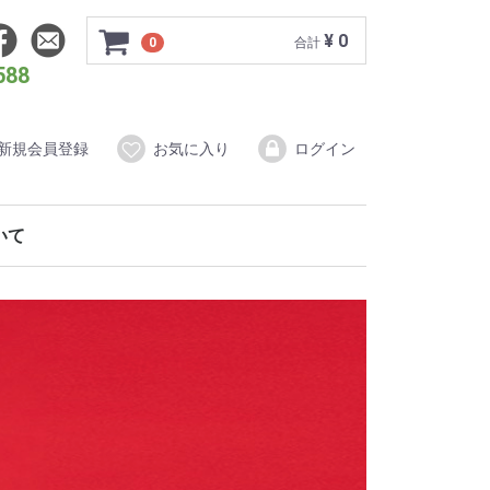
¥ 0
0
合計
588
新規会員登録
お気に入り
ログイン
ついて
ダードプラン
もの写真婚
イティブプラン
ォトウェディング