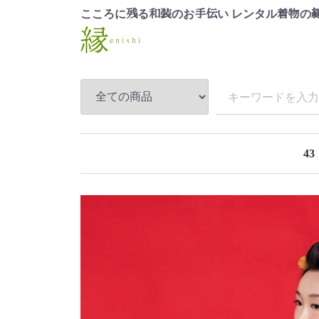
こころに
る
のお
い レンタル
の
残
和装
手伝
着物
43